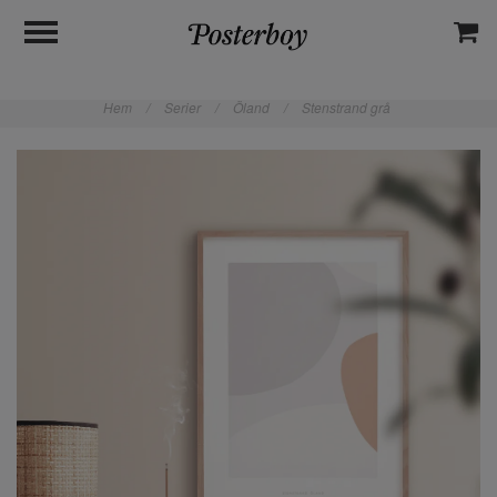
Hem
/
Serier
/
Öland
/
Stenstrand grå