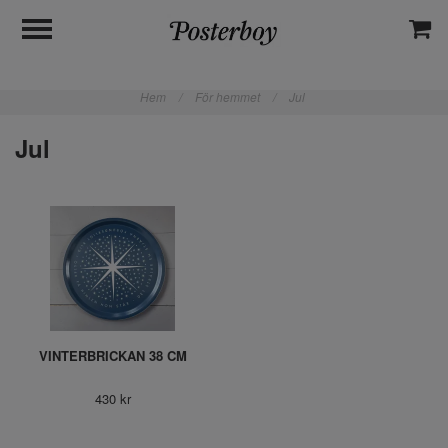
Hem
/
För hemmet
/
Jul
Jul
VINTERBRICKAN 38 CM
430 kr