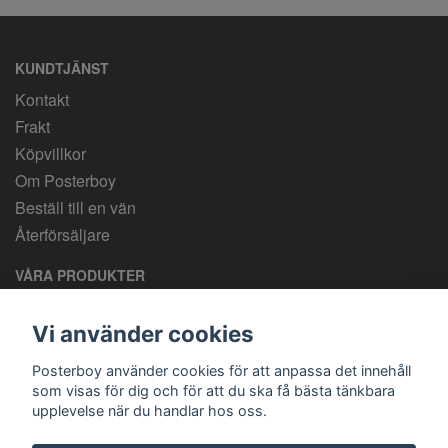
KUNDTJÄNST
Kontakt
Frakt
Köpvillkor
Om Posterboy
Beställ till en vän
Återförsäljare
VÅRA PRODUKTER
Egen design. Svensk tillverkning. Frakt 69 kronor. Gratis
över 800 kronor.
Vi använder cookies
Posterboy använder cookies för att anpassa det innehåll
som visas för dig och för att du ska få bästa tänkbara
upplevelse när du handlar hos oss.