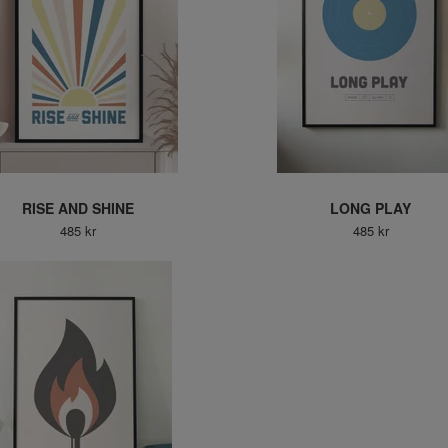
RISE AND SHINE
LONG PLAY
485 kr
485 kr