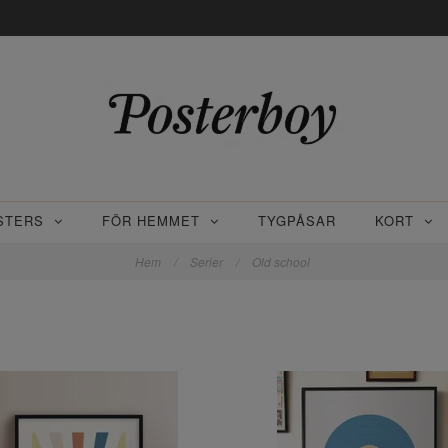
STERS
FÖR HEMMET
TYGPÅSAR
KORT
Hem
/
Serier
/
Old school