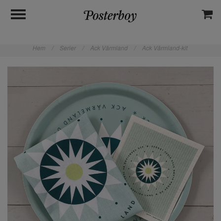
Hem
/
Serier
/
Ack Värmland
/
Ack Värmland-kit