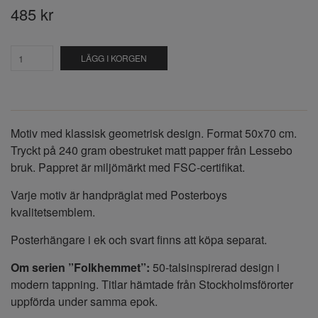
485 kr
LÄGG I KORGEN
Motiv med klassisk geometrisk design. Format 50x70 cm.
Tryckt på 240 gram obestruket matt papper från Lessebo
bruk. Pappret är miljömärkt med FSC-certifikat.
Varje motiv är handpräglat med Posterboys
kvalitetsemblem.
Posterhängare i ek och svart finns att köpa separat.
Om serien ”Folkhemmet”:
50-talsinspirerad design i
modern tappning. Titlar hämtade från Stockholmsförorter
uppförda under samma epok.