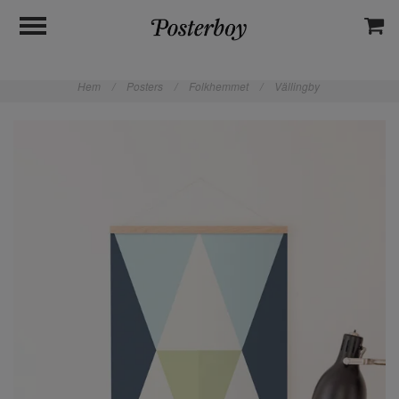
Hem
/
Posters
/
Folkhemmet
/
Vällingby