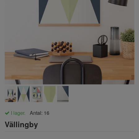
I lager.
Antal:
16
Vällingby